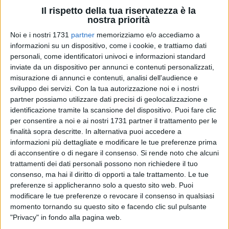
Il rispetto della tua riservatezza è la
nostra priorità
Noi e i nostri 1731
partner
memorizziamo e/o accediamo a
informazioni su un dispositivo, come i cookie, e trattiamo dati
22
A cura di
personali, come identificatori univoci e informazioni standard
SERENA DE MUSSO
inviate da un dispositivo per annunci e contenuti personalizzati,
misurazione di annunci e contenuti, analisi dell'audience e
sviluppo dei servizi.
Con la tua autorizzazione noi e i nostri
Una
storia di giustizia, resistenza e speranza
, da cui trarre
partner possiamo utilizzare dati precisi di geolocalizzazione e
memoria, una memoria attiva e consapevole. Nella serata di
identificazione tramite la scansione del dispositivo. Puoi fare clic
per consentire a noi e ai nostri 1731 partner il trattamento per le
venerdì 30 maggio
ospite delle
Vecchie Segherie
finalità sopra descritte. In alternativa puoi accedere a
Mastrototaro
è stato
Giovanni Impastato
, fratello del
informazioni più dettagliate e modificare le tue preferenze prima
giornalista Peppino Impastato assassinato il 9 maggio 1978
di acconsentire o di negare il consenso.
Si rende noto che alcuni
a Cinisi, a 30 anni, per aver denunciato affari mafiosi, in
trattamenti dei dati personali possono non richiedere il tuo
particolare quelli legati al boss Gaetano Badalamenti,
consenso, ma hai il diritto di opporti a tale trattamento. Le tue
ancora oggi è simbolo della lotta antimafia e viene ricordato
preferenze si applicheranno solo a questo sito web. Puoi
come un martire civile.
modificare le tue preferenze o revocare il consenso in qualsiasi
momento tornando su questo sito e facendo clic sul pulsante
"Privacy" in fondo alla pagina web.
Nel nuovo romanzo "
Mio fratello. Tutta una vita con