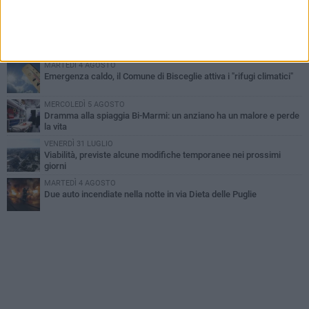
Bisceglie
VENERDÌ 31 LUGLIO
Torna l'appuntamento con la Pastasciutta antifascista a Bisceglie
MARTEDÌ 4 AGOSTO
Emergenza caldo, il Comune di Bisceglie attiva i "rifugi climatici"
MERCOLEDÌ 5 AGOSTO
Dramma alla spiaggia Bi-Marmi: un anziano ha un malore e perde
la vita
VENERDÌ 31 LUGLIO
Viabilità, previste alcune modifiche temporanee nei prossimi
giorni
MARTEDÌ 4 AGOSTO
Due auto incendiate nella notte in via Dieta delle Puglie