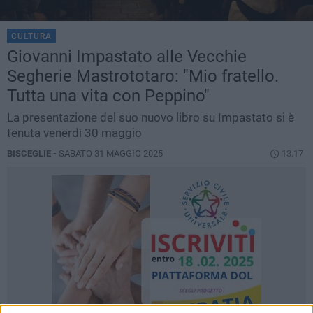
CULTURA
Giovanni Impastato alle Vecchie
Segherie Mastrototaro: "Mio fratello.
Tutta una vita con Peppino"
La presentazione del suo nuovo libro su Impastato si è
tenuta venerdì 30 maggio
BISCEGLIE -
SABATO 31 MAGGIO 2025
13.17