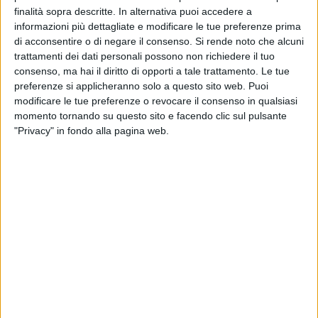
finalità sopra descritte. In alternativa puoi accedere a
informazioni più dettagliate e modificare le tue preferenze prima
18 SETTEMBRE 2021
di acconsentire o di negare il consenso.
Si rende noto che alcuni
Lumachina di mare
trattamenti dei dati personali possono non richiedere il tuo
consenso, ma hai il diritto di opporti a tale trattamento. Le tue
preferenze si applicheranno solo a questo sito web. Puoi
15 SETTEMBRE 2021
modificare le tue preferenze o revocare il consenso in qualsiasi
Uva beauty
momento tornando su questo sito e facendo clic sul pulsante
"Privacy" in fondo alla pagina web.
11 SETTEMBRE 2021
Patata vet
8 SETTEMBRE 2021
Fico d'india
4 SETTEMBRE 2021
Cicala di mare