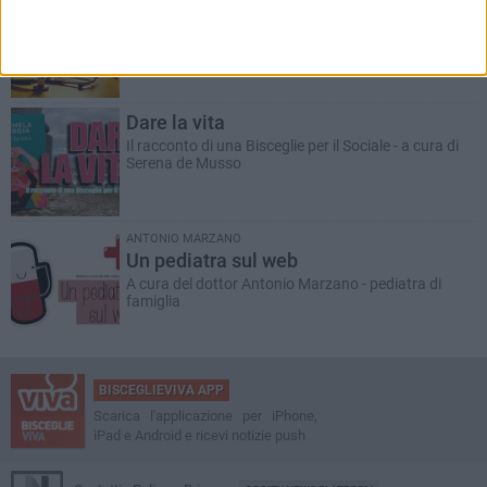
ANTONIO MARZANO
Morte di un gettonista
Racconto giallo a cura del dott. Antonio Marzano
Dare la vita
Il racconto di una Bisceglie per il Sociale - a cura di
Serena de Musso
ANTONIO MARZANO
Un pediatra sul web
A cura del dottor Antonio Marzano - pediatra di
famiglia
BISCEGLIEVIVA APP
Scarica l'applicazione per iPhone,
iPad e Android e ricevi notizie push