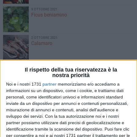
9 OTTOBRE 2021
Ficus beniamino
2 OTTOBRE 2021
Calamaro
29 SETTEMBRE 2021
Il rispetto della tua riservatezza è la
Riso beauty
nostra priorità
Noi e i nostri 1731
partner
memorizziamo e/o accediamo a
informazioni su un dispositivo, come i cookie, e trattiamo dati
25 SETTEMBRE 2021
personali, come identificatori univoci e informazioni standard
Pera
inviate da un dispositivo per annunci e contenuti personalizzati,
misurazione di annunci e contenuti, analisi dell'audience e
sviluppo dei servizi.
Con la tua autorizzazione noi e i nostri
partner possiamo utilizzare dati precisi di geolocalizzazione e
22 SETTEMBRE 2021
Mela vet
identificazione tramite la scansione del dispositivo. Puoi fare clic
per consentire a noi e ai nostri 1731 partner il trattamento per le