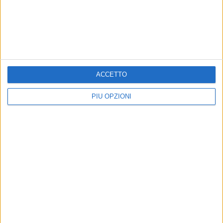
28 LUGLIO 2021
Melone
24 LUGLIO 2021
Fagiolini vet
ACCETTO
PIÙ OPZIONI
Precedente
1
2
3
Successiva