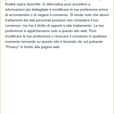
finalità sopra descritte. In alternativa puoi accedere a
informazioni più dettagliate e modificare le tue preferenze prima
19 GIUGNO 2021
di acconsentire o di negare il consenso.
Si rende noto che alcuni
Cetriolo vet
trattamenti dei dati personali possono non richiedere il tuo
consenso, ma hai il diritto di opporti a tale trattamento. Le tue
preferenze si applicheranno solo a questo sito web. Puoi
16 GIUGNO 2021
modificare le tue preferenze o revocare il consenso in qualsiasi
Carni rosse
momento tornando su questo sito e facendo clic sul pulsante
"Privacy" in fondo alla pagina web.
9 GIUGNO 2021
Cozza
5 GIUGNO 2021
Fico
3 GIUGNO 2021
Albicocca