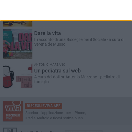
ANTONIO MARZANO
Morte di un gettonista
Racconto giallo a cura del dott. Antonio Marzano
Dare la vita
Il racconto di una Bisceglie per il Sociale - a cura di
Serena de Musso
ANTONIO MARZANO
Un pediatra sul web
A cura del dottor Antonio Marzano - pediatra di
famiglia
BISCEGLIEVIVA APP
Scarica l'applicazione per iPhone,
iPad e Android e ricevi notizie push