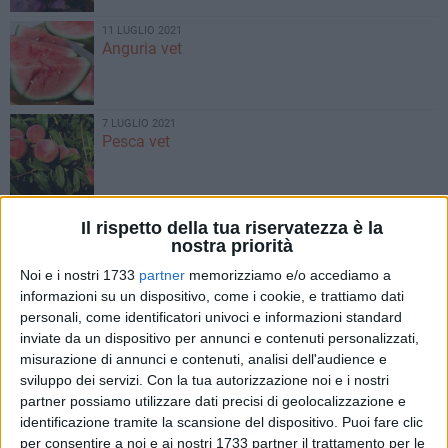
11 LUGLIO 2021
Anguria vet
7 LUGLIO 2021
Pesca vet
3 LUGLIO 2021
Il rispetto della tua riservatezza è la
Patella di mare
nostra priorità
Noi e i nostri 1733
partner
memorizziamo e/o accediamo a
informazioni su un dispositivo, come i cookie, e trattiamo dati
26 GIUGNO 2021
personali, come identificatori univoci e informazioni standard
Mora di gelso nero
inviate da un dispositivo per annunci e contenuti personalizzati,
misurazione di annunci e contenuti, analisi dell'audience e
sviluppo dei servizi.
Con la tua autorizzazione noi e i nostri
partner possiamo utilizzare dati precisi di geolocalizzazione e
23 GIUGNO 2021
Cappero
identificazione tramite la scansione del dispositivo. Puoi fare clic
per consentire a noi e ai nostri 1733 partner il trattamento per le