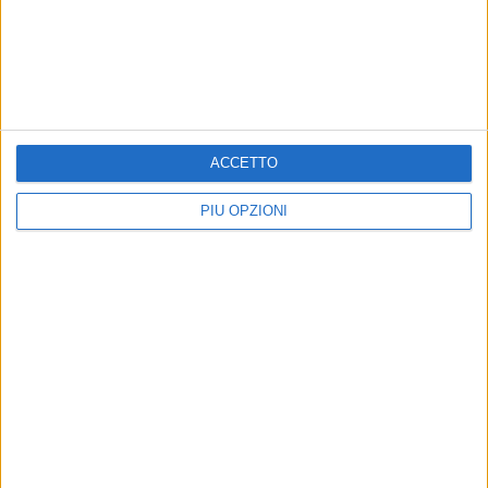
21 APRILE 2021
Rame
17 APRILE 2021
Gerbera
ACCETTO
PIÙ OPZIONI
Precedente
1
2
3
Successiva