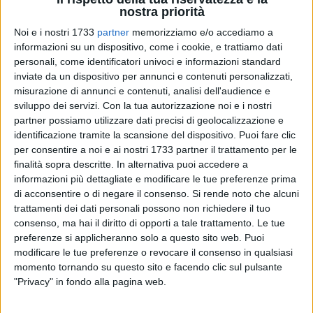
nostra priorità
3
A cura di
Noi e i nostri 1733
partner
memorizziamo e/o accediamo a
FRANCESCO GENTILE
informazioni su un dispositivo, come i cookie, e trattiamo dati
personali, come identificatori univoci e informazioni standard
inviate da un dispositivo per annunci e contenuti personalizzati,
misurazione di annunci e contenuti, analisi dell'audience e
La carne di questi crostacei anfibi fornisce un notevole
sviluppo dei servizi.
Con la tua autorizzazione noi e i nostri
apporto proteico, ad alto valore biologico, anche se inferiore
partner possiamo utilizzare dati precisi di geolocalizzazione e
al classico "petto di pollo".
identificazione tramite la scansione del dispositivo. Puoi fare clic
per consentire a noi e ai nostri 1733 partner il trattamento per le
Il granchio ha un contenuto medio-alto in acidi grassi
finalità sopra descritte. In alternativa puoi accedere a
essenziali omega 3, vitamine del gruppo B e sali minerali
informazioni più dettagliate e modificare le tue preferenze prima
(ferro, fosforo, magnesio, potassio e selenio). Un alto
di acconsentire o di negare il consenso.
Si rende noto che alcuni
trattamenti dei dati personali possono non richiedere il tuo
contenuto di sodio e colesterolo possono produrre effetti
consenso, ma hai il diritto di opporti a tale trattamento. Le tue
"negativi" a chi soffre di ipercolesterolemia o pressione
preferenze si applicheranno solo a questo sito web. Puoi
arteriosa alta.
modificare le tue preferenze o revocare il consenso in qualsiasi
momento tornando su questo sito e facendo clic sul pulsante
Potenzialmente allergizzanti, da non utilizzare in dieta di
"Privacy" in fondo alla pagina web.
donne gravide/allattamento e per lo svezzamento.