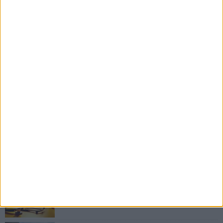
RUBRICHE AGGIORNATE DI RECENTE
Il Ponte dell'Almà
Romanzo a puntate a cura del dott. Antonio
Marzano
ANTONIO MARZANO
Morte di un gettonista
Racconto giallo a cura del dott. Antonio Marzano