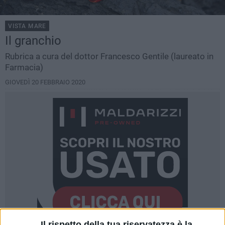
VISTA MARE
Il granchio
Rubrica a cura del dottor Francesco Gentile (laureato in
Farmacia)
GIOVEDÌ 20 FEBBRAIO 2020
Il rispetto della tua riservatezza è la