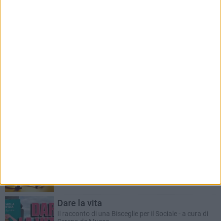
RUBRICHE AGGIORNATE DI RECENTE
Il Ponte dell'Almà
Romanzo a puntate a cura del dott. Antonio
Marzano
ANTONIO MARZANO
Morte di un gettonista
Racconto giallo a cura del dott. Antonio Marzano
Dare la vita
Il racconto di una Bisceglie per il Sociale - a cura di