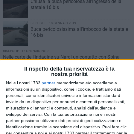
Chiusa la buca pericolosa all'ingresso della
statale 16 bis
BISCEGLIE - 18 GENNAIO 2019
Buca pericolosissima all'imbocco della statale
16 bis
BISCEGLIE - 17 GENNAIO 2019
Nelle carte dell'indagine su Nardi un contatto con Spina
PUGLIA - 17 GENNAIO 2019
Il rispetto della tua riservatezza è la
Savasta si avvale della facoltà di non
nostra priorità
rispondere, Nardi e Di Chiaro respingono le
accuse
Noi e i nostri 1733
partner
memorizziamo e/o accediamo a
informazioni su un dispositivo, come i cookie, e trattiamo dati
BAT - 15 GENNAIO 2019
personali, come identificatori univoci e informazioni standard
Metronotte Bisceglie costringono ladri alla
inviate da un dispositivo per annunci e contenuti personalizzati,
fuga
misurazione di annunci e contenuti, analisi dell'audience e
sviluppo dei servizi.
Con la tua autorizzazione noi e i nostri
partner possiamo utilizzare dati precisi di geolocalizzazione e
BISCEGLIE - 14 GENNAIO 2019
Angarano deplora l'azione vandalica in piazza
identificazione tramite la scansione del dispositivo. Puoi fare clic
Vittorio Emanuele II
per consentire a noi e ai nostri 1733 partner il trattamento per le