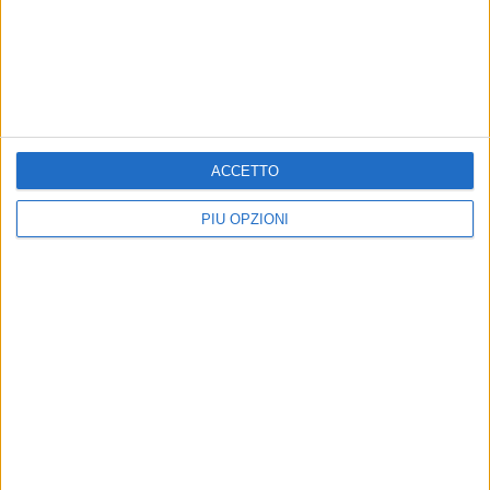
BISCEGLIE - 3 GENNAIO 2019
Ripreso il flusso veicolare sul tratto biscegliese
della statale 16 bis
Precedente
1
2
...
87
88
89
90
91
...
Successiva
ACCETTO
PIÙ OPZIONI