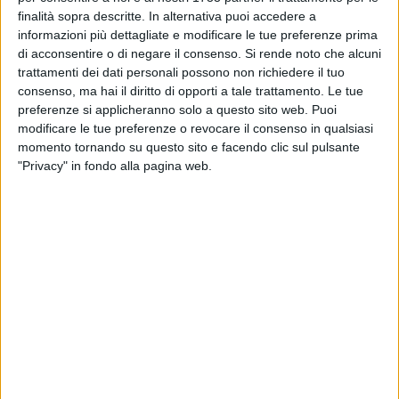
finalità sopra descritte. In alternativa puoi accedere a
informazioni più dettagliate e modificare le tue preferenze prima
BISCEGLIE - 14 GENNAIO 2019
1
di acconsentire o di negare il consenso.
Si rende noto che alcuni
In carcere due giudici già in servizio alla
trattamenti dei dati personali possono non richiedere il tuo
Procura di Trani
consenso, ma hai il diritto di opporti a tale trattamento. Le tue
preferenze si applicheranno solo a questo sito web. Puoi
BISCEGLIE - 13 GENNAIO 2019
modificare le tue preferenze o revocare il consenso in qualsiasi
Malore alla guida, perde la vita un'insegnante
momento tornando su questo sito e facendo clic sul pulsante
della "Don Tonino Bello"
"Privacy" in fondo alla pagina web.
BISCEGLIE - 12 GENNAIO 2019
Camion si ribalta sulla Corato-Bisceglie
BISCEGLIE - 12 GENNAIO 2019
Tentano di rubare una pecora. Di plastica
BISCEGLIE - 10 GENNAIO 2019
Corriere della droga bloccato sulla 16 bis fra