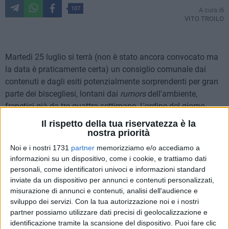
107
A cura di
VITO TROILO
Martedì 25 luglio si terrà (non è stato ancora convocato ma
la data è praticamente certa) un consiglio comunale dai
contenuti e dagli esiti potenzialmente sorprendenti per gran
parte dei biscegliesi, lontani dai
rumors
dell'ambiente,
frenetici già da tre-quattro settimane. L'ordine del giorno
della seduta, che sarà ufficialmente comunicato dal
Il rispetto della tua riservatezza è la
presidente Franco Napoletano tra mercoledì e giovedì,
nostra priorità
dovrebbe contenere un punto destinato a far scalpore: la
Noi e i nostri 1731
partner
memorizziamo e/o accediamo a
sussistenza di una sopraggiunta causa di
incompatibilità di
informazioni su un dispositivo, come i cookie, e trattiamo dati
Francesco Spina con la carica di sindaco
.
personali, come identificatori univoci e informazioni standard
inviate da un dispositivo per annunci e contenuti personalizzati,
misurazione di annunci e contenuti, analisi dell'audience e
Spina, di professione avvocato, sarebbe intenzionato a far
sviluppo dei servizi.
Con la tua autorizzazione noi e i nostri
valere una serie di crediti, mai esigiti, vantati nei confronti del
partner possiamo utilizzare dati precisi di geolocalizzazione e
comune di Bisceglie, relativi a cause sostenute da
identificazione tramite la scansione del dispositivo. Puoi fare clic
controparte dell'ente in un periodo precedente alla sua prima