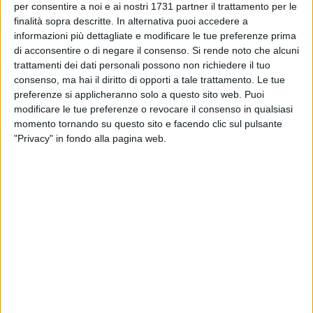
per consentire a noi e ai nostri 1731 partner il trattamento per le
elezione (2006). I procedimenti, dieci anni più tardi,
finalità sopra descritte. In alternativa puoi accedere a
sarebbero caduti in prescrizione ma non passati in
informazioni più dettagliate e modificare le tue preferenze prima
giudicato: in poche parole il primo cittadino avrebbe tutto il
di acconsentire o di negare il consenso.
Si rende noto che alcuni
trattamenti dei dati personali possono non richiedere il tuo
diritto di rivendicare quelle somme e sottoporre la questione
consenso, ma hai il diritto di opporti a tale trattamento. Le tue
a un giudizio dato che il procedimento non si è concluso.
preferenze si applicheranno solo a questo sito web. Puoi
modificare le tue preferenze o revocare il consenso in qualsiasi
Non è necessario essere grandi esperti di diritto per
momento tornando su questo sito e facendo clic sul pulsante
comprendere che è impossibile ricoprire incarichi elettivi in
"Privacy" in fondo alla pagina web.
enti con cui si è in causa. Spina sarebbe perfettamente
consapevole di incorrere nell'incompatibilità: martedì
potrebbe perciò essere messa ai voti la sua decadenza dalle
funzioni e la maggioranza l'approverebbe, provocando in
concreto il passaggio dei poteri del sindaco a Vittorio Fata.
Sarebbe troppo facile ironizzare sul perfetto tempismo della
vicenda, a pochi mesi dalle prossime elezioni politiche e a
meno di un anno dalla tornata amministrativa. Spina è un
grandissimo stratega politico e ha intenzione di sfoderare