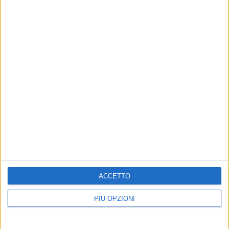
ACCETTO
PIÙ OPZIONI
Iscriviti alla Newsletter