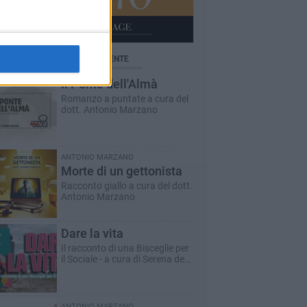
BRICHE AGGIORNATE DI RECENTE
Il Ponte dell'Almà
Romanzo a puntate a cura del
dott. Antonio Marzano
ANTONIO MARZANO
Morte di un gettonista
Racconto giallo a cura del dott.
Antonio Marzano
Dare la vita
Il racconto di una Bisceglie per
il Sociale - a cura di Serena de
Musso
ANTONIO MARZANO