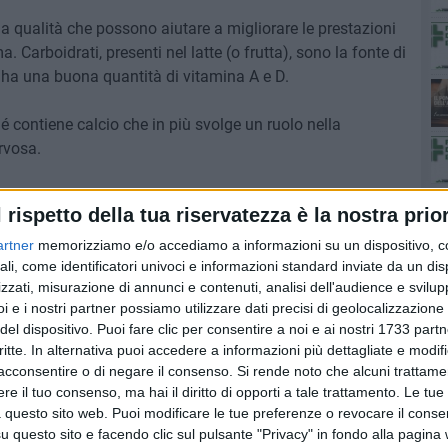
ma qualità che possono aiutare a migliorare le prestazioni
 Carboidrati, presenti nel latte (o frutta), sono la fonte di
, ha una buona quantità di vitamina A e D.
é contiene calcio che in più svolge un ruolo nella
rvosa.
nti-infiammatori ed anti-ossidativi, utili per l'allenamento.
l rispetto della tua riservatezza è la nostra prior
artner
memorizziamo e/o accediamo a informazioni su un dispositivo, c
pre al medico
ali, come identificatori univoci e informazioni standard inviate da un di
zzati, misurazione di annunci e contenuti, analisi dell'audience e svilupp
i e i nostri partner possiamo utilizzare dati precisi di geolocalizzazione 
del dispositivo. Puoi fare clic per consentire a noi e ai nostri 1733 partn
critte. In alternativa puoi accedere a informazioni più dettagliate e modif
acconsentire o di negare il consenso.
Si rende noto che alcuni trattamen
tor Francesco Gentile (laureato in Farmacia)
e il tuo consenso, ma hai il diritto di opporti a tale trattamento. Le tue
 questo sito web. Puoi modificare le tue preferenze o revocare il conse
questo sito e facendo clic sul pulsante "Privacy" in fondo alla pagina