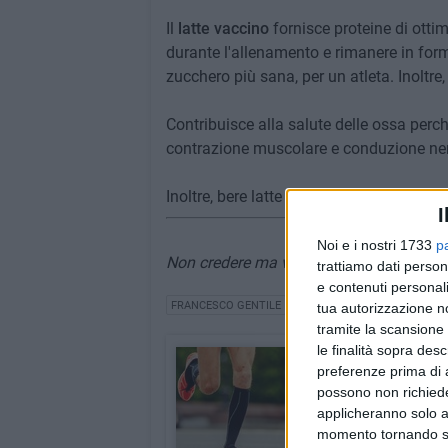
Il
latte vaccino
fornisce proteine di otti
durante l'allenamento e rimanere in forma.
zucchero più sana, per un atleta. Inoltre
Contribuisce alla salute delle ossa perch
contrazione muscolare e conduzione ne
Inoltre, bere latte ha potenziali effetti a
I
Noi e i nostri 1733
p
Non credere ma verificare; chiedere sem
trattiamo dati person
e contenuti personali
FRANCESCO GENTILE
IN ATTIVITÀ
tua autorizzazione no
tramite la scansione 
le finalità sopra des
In attività
preferenze prima di 
Rubrica a cura del dot
possono non richieder
applicheranno solo a
INDICE RUBRICA
momento tornando su 