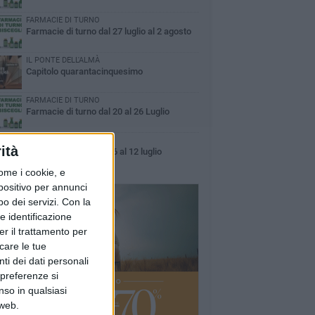
FARMACIE DI TURNO
Farmacie di turno dal 27 luglio al 2 agosto
IL PONTE DELL'ALMÀ
Capitolo quarantacinquesimo
FARMACIE DI TURNO
Farmacie di turno dal 20 al 26 Luglio
FARMACIE DI TURNO
ità
Farmacie di turno dal 6 al 12 luglio
ome i cookie, e
spositivo per annunci
o dei servizi.
Con la
e identificazione
er il trattamento per
icare le tue
ti dei dati personali
 preferenze si
nso in qualsiasi
 web.