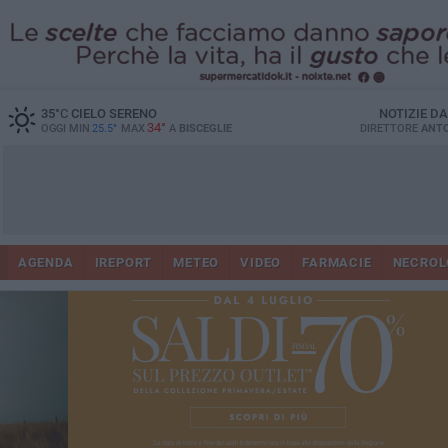
35
°C
CIELO SERENO
NOTIZIE D
34°
OGGI MIN
25.5°
MAX
A
BISCEGLIE
DIRETTORE
ANTO
AGENDA
IREPORT
METEO
VIDEO
FARMACIE
NECROL