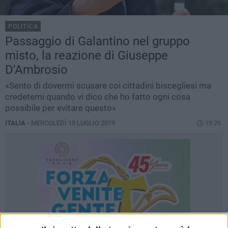
POLITICA
Passaggio di Galantino nel gruppo
misto, la reazione di Giuseppe
D'Ambrosio
«Sento di dovermi scusare coi cittadini biscegliesi ma
credetemi quando vi dico che ho fatto ogni cosa
possibile per evitare questo»
ITALIA -
MERCOLEDÌ 10 LUGLIO 2019
19.26