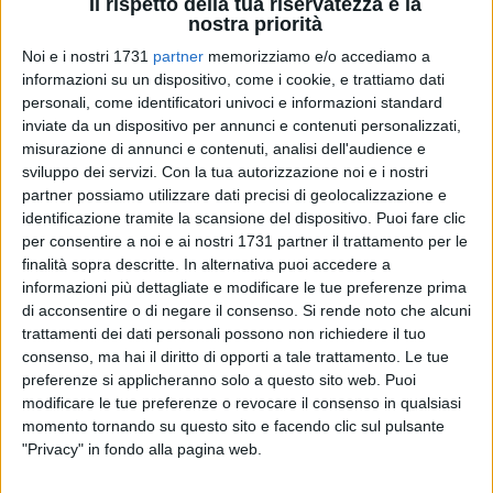
Il rispetto della tua riservatezza è la
nostra priorità
Noi e i nostri 1731
partner
memorizziamo e/o accediamo a
informazioni su un dispositivo, come i cookie, e trattiamo dati
personali, come identificatori univoci e informazioni standard
inviate da un dispositivo per annunci e contenuti personalizzati,
127
misurazione di annunci e contenuti, analisi dell'audience e
sviluppo dei servizi.
Con la tua autorizzazione noi e i nostri
partner possiamo utilizzare dati precisi di geolocalizzazione e
L'onorevole biscegliese Davide Galantino è passato dal
identificazione tramite la scansione del dispositivo. Puoi fare clic
Movimento 5 Stelle al gruppo misto. Immediata la reazione
per consentire a noi e ai nostri 1731 partner il trattamento per le
finalità sopra descritte. In alternativa puoi accedere a
del parlamentare Giuseppe D'Ambrosio: «Lo vogliamo
informazioni più dettagliate e modificare le tue preferenze prima
ricordare così. L'uomo passato da destra al centro e dal
di acconsentire o di negare il consenso.
Si rende noto che alcuni
centro a sinistra e poi chissà dove. L'uomo capace di
trattamenti dei dati personali possono non richiedere il tuo
prendere un intero consiglio comunale e spostarlo da destra
consenso, ma hai il diritto di opporti a tale trattamento. Le tue
a sinistra, in un colpo solo. Saranno state proprio queste
preferenze si applicheranno solo a questo sito web. Puoi
azioni ad ispirarlo? Chissà» ha esordito.
modificare le tue preferenze o revocare il consenso in qualsiasi
momento tornando su questo sito e facendo clic sul pulsante
"Privacy" in fondo alla pagina web.
«Certo fa male che il nostro territorio perde un portavoce del
M5S. Fa male perché un portavoce del M5S non passa nel