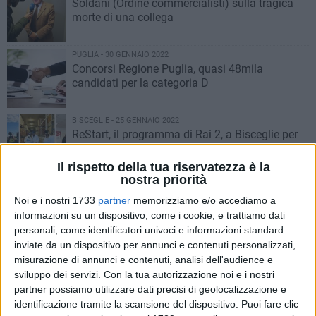
Soldani (Ordine commercialisti) sulla tragica
morte di una collega
PUGLIA - 30 GENNAIO 2022
Concorsi Regione Puglia, quasi 48mila
candidati per la categoria D
BISCEGLIE - 25 GENNAIO 2022
ReStart, il programma di Rai 2, a Bisceglie per
raccontare le difficoltà della filiera
dell’agroalimentare
Il rispetto della tua riservatezza è la
nostra priorità
PUGLIA - 21 GENNAIO 2022
Rischio aumento costo del caffè, Fipe lancia
Noi e i nostri 1733
partner
memorizziamo e/o accediamo a
l'allarme
informazioni su un dispositivo, come i cookie, e trattiamo dati
personali, come identificatori univoci e informazioni standard
inviate da un dispositivo per annunci e contenuti personalizzati,
BISCEGLIE - 14 GENNAIO 2022
misurazione di annunci e contenuti, analisi dell'audience e
"Custodiamo le imprese", ristoro per alcune
sviluppo dei servizi.
Con la tua autorizzazione noi e i nostri
categorie
partner possiamo utilizzare dati precisi di geolocalizzazione e
identificazione tramite la scansione del dispositivo. Puoi fare clic