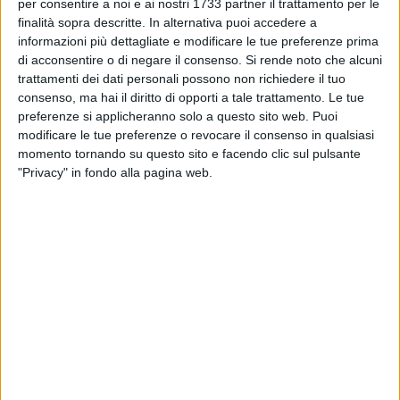
BISCEGLIE - 12 GENNAIO 2022
per consentire a noi e ai nostri 1733 partner il trattamento per le
"Natale in vetrina", ecco i vincitori del contest
finalità sopra descritte. In alternativa puoi accedere a
informazioni più dettagliate e modificare le tue preferenze prima
di acconsentire o di negare il consenso.
Si rende noto che alcuni
trattamenti dei dati personali possono non richiedere il tuo
BISCEGLIE - 10 GENNAIO 2022
consenso, ma hai il diritto di opporti a tale trattamento. Le tue
Polizia Locale in sciopero
preferenze si applicheranno solo a questo sito web. Puoi
modificare le tue preferenze o revocare il consenso in qualsiasi
momento tornando su questo sito e facendo clic sul pulsante
BAT - 8 GENNAIO 2022
"Privacy" in fondo alla pagina web.
Confronto tra sindacati e Asl Bt sugli incarichi
dirigenziali
PUGLIA - 5 GENNAIO 2022
Via ai saldi invernali in Puglia, le stime previste
da Confesercenti
BAT - 23 DICEMBRE 2021
Vigili del fuoco, l'appello della Fp Cgil sulla
carenza di personale