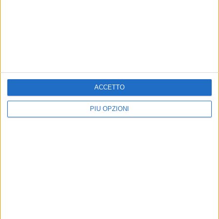
BISCEGLIE - 28 OTTOBRE 2021
Raccolta dei rifiuti, possibili disagi l'8
novembre
Precedente
1
2
...
7
8
9
10
11
...
ACCETTO
Successiva
PIÙ OPZIONI